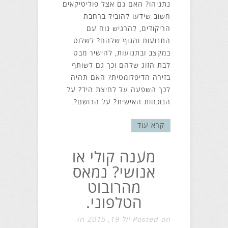
נתניהו? האם גם אצל פוליטיקאים
חשוב שידעו להוביל ברחבת
הריקודים, להרגיש נוח עם
התנועות והגוף שלהם? לשלוט
במקצב ובתנועות, להישיר מבט
לבת הזוג שלהם וכך גם לשותף
בזירה הדיפלומטית? האם תהיה
לכך השפעה על לחיצת היד? על
הנוכחות האישית? על הרושם?.
קרא עוד
מענה קולי או
אנושי? נמאס
מהרובוט
הטלפוני.
Posted on יול 19, 2015 in