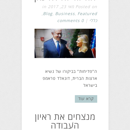
Posted on מאי 23, 2017 in
,
Blog
,
Business
,
Featured
כללי
|
0 comments
ה"פדיחות" בביקורו של נשיא
ארצות הברית, דונאלד טראמפ
בישראל
קרא עוד
מנצחים את ראיון
העבודה