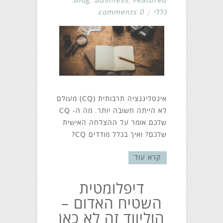
,
Blog
,
Business
,
Featured
כללי
|
0 comments
אינטליגנציה תרבותית (CQ) מעולם
לא הייתה חשובה יותר. מה ה- CQ
שלכם אומר על ההצלחה האישית
שלכם? ואיך בכלל מודדים CQ?
קרא עוד
דיפלומטית
השטיח האדום –
הוליווד זה לא כאן